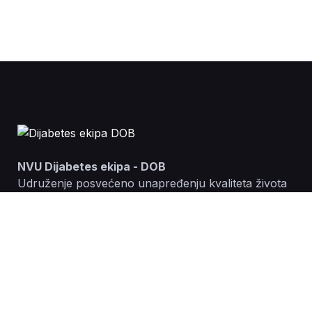
NVU Dijabetes ekipa - DOB
Udruženje posvećeno unapređenju kvaliteta života
odraslih osoba sa dijabetesom tip 1 u Crnoj Gori
Kontakt
Adresa: Pruška, Bijelo Polje