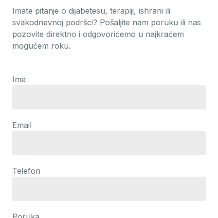
Imate pitanje o dijabetesu, terapiji, ishrani ili
svakodnevnoj podršci? Pošaljite nam poruku ili nas
pozovite direktno i odgovorićemo u najkraćem
mogućem roku.
Ime
Email
Telefon
Poruka