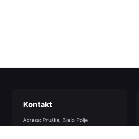
Kontakt
Adresa: Pruška, Bijelo Polje
Viber/WhatsApp: +382 68 103 525