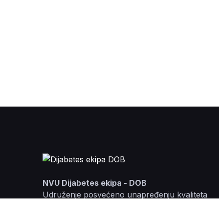
NVU Dijabetes ekipa - DOB
Udruženje posvećeno unapređenju kvaliteta
života odraslih osoba sa dijabetesom tip 1 u
Crnoj Gori