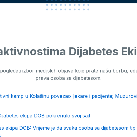
aktivnostima Dijabetes Ek
ogledati izbor medijskih objava koje prate našu borbu, edu
prava osoba sa dijabetesom.
ivni kamp u Kolašinu povezao ljekare i pacijente; Muzurović
jabetes ekipa DOB pokrenulo svoj sajt
es ekipa DOB: ​Vrijeme je da svaka osoba sa dijabetesom tip
u