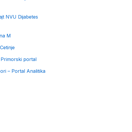
ajt NVU Dijabetes
ena M
Cetinje
 Primorski portal
ri – Portal Analitika