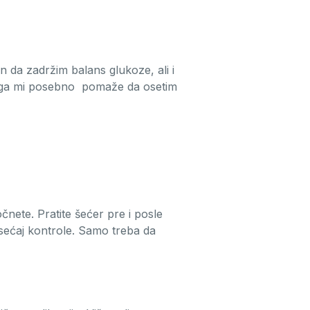
in da zadržim balans glukoze, ali i
 joga mi posebno pomaže da osetim
nete. Pratite šećer pre i posle
 osećaj kontrole. Samo treba da