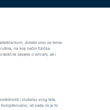
ijetetičarkom, dotakli smo se tema
tina, na koji način fizička
raktične savjete o ishrani, ali i
slednosti i slušanju svog tela.
komplikovano, ali sada mi je to