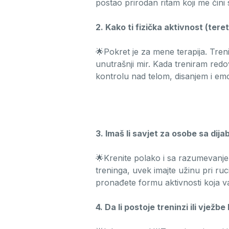
postao prirodan ritam koji me čini 
2. Kako ti fizička aktivnost (ter
🌟Pokret je za mene terapija. Treni
unutrašnji mir. Kada treniram red
kontrolu nad telom, disanjem i emoc
3. Imaš li savjet za osobe sa dij
🌟Krenite polako i sa razumevanje
treninga, uvek imajte užinu pri ruc
pronađete formu aktivnosti koja v
4. Da li postoje treninzi ili vježb