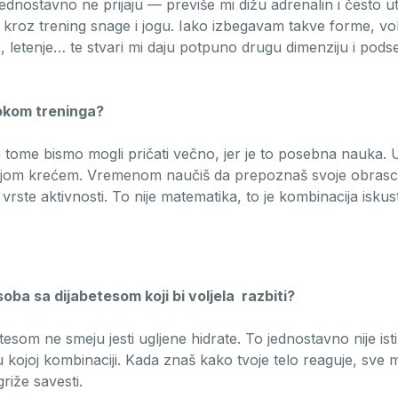
ednostavno ne prijaju — previše mi dižu adrenalin i često uti
e kroz trening snage i jogu. Iako izbegavam takve forme, vo
 letenje… te stvari mi daju potpuno drugu dimenziju i podset
tokom treninga?
ome bismo mogli pričati večno, jer je to posebna nauka. U s
mijom krećem. Vremenom naučiš da prepoznaš svoje obrasce i
 vrste aktivnosti. To nije matematika, to je kombinacija iskustv
osoba sa dijabetesom koji bi voljela razbiti?
esom ne smeju jesti ugljene hidrate. To jednostavno nije istin
 u kojoj kombinaciji. Kada znaš kako tvoje telo reaguje, sve
riže savesti.