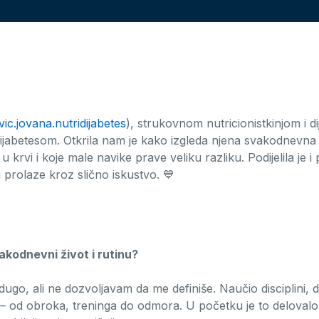
ivic.jovana.nutridijabetes
), strukovnom nutricionistkinjom i d
ijabetesom. Otkrila nam je kako izgleda njena svakodnevna ru
krvi i koje male navike prave veliku razliku. Podijelila je i p
prolaze kroz slično iskustvo. 💙
vakodnevni život i rutinu?
ugo, ali ne dozvoljavam da me definiše. Naučio disciplini, do
 – od obroka, treninga do odmora. U početku je to delovalo 