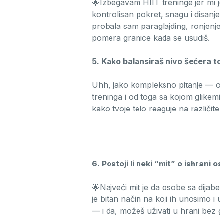
🌟Izbegavam HIIT treninge jer mi j
kontrolisan pokret, snagu i disanj
probala sam paraglajding, ronjenje,
pomera granice kada se usudiš.
5. Kako balansiraš nivo šećera 
Uhh, jako kompleksno pitanje — o t
treninga i od toga sa kojom glike
kako tvoje telo reaguje na različite
6. Postoji li neki “mit” o ishrani 
🌟Najveći mit je da osobe sa dijabet
je bitan način na koji ih unosimo i
— i da, možeš uživati u hrani bez g