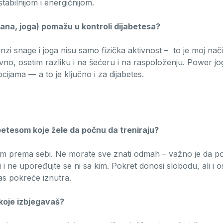
stabilnijom i energičnijom.
etana, joga) pomažu u kontroli dijabetesa?
nzi snage i joga nisu samo fizička aktivnost – to je moj nač
ovno, osetim razliku i na šećeru i na raspoloženju. Power
ijama — a to je ključno i za dijabetes.
abetesom koje žele da počnu da treniraju?
m prema sebi. Ne morate sve znati odmah – važno je da poč
i i ne upoređujte se ni sa kim. Pokret donosi slobodu, ali i
as pokreće iznutra.
e koje izbjegavaš?