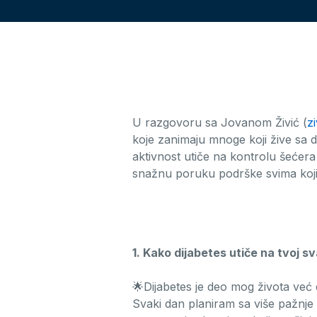
U razgovoru sa Jovanom Živić (
z
koje zanimaju mnoge koji žive sa d
aktivnost utiče na kontrolu šećera u 
snažnu poruku podrške svima koji 
1. Kako dijabetes utiče na tvoj s
🌟Dijabetes je deo mog života već d
Svaki dan planiram sa više pažnje