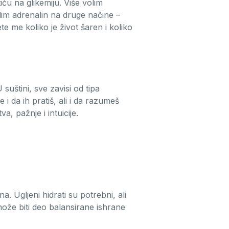
ču na glikemiju. Više volim
lim adrenalin na druge načine –
e me koliko je život šaren i koliko
uštini, sve zavisi od tipa
 da ih pratiš, ali i da razumeš
a, pažnje i intuicije.
a. Ugljeni hidrati su potrebni, ali
 može biti deo balansirane ishrane