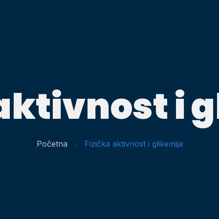
aktivnost i 
Početna
Fizička aktivnost i glikemija