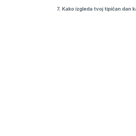
7. Kako izgleda tvoj tipičan dan k
🌟Doručak mi je obično proteinski 
masnoću, dok večeru biram lakšu.
da planiranje ishrane ne oduzima s
8. Šta bi poručila ljudima koji su
🌟Nije kraj, već početak jednog sve
Dijabetes te natera da brineš o seb
vremenom shvatiš da te upravo ta 
živiš sa dijabetesom, a ne pod nji