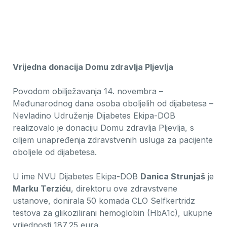
Vrijedna donacija Domu zdravlja Pljevlja
Povodom obilježavanja 14. novembra –
Međunarodnog dana osoba oboljelih od dijabetesa –
Nevladino Udruženje Dijabetes Ekipa-DOB
realizovalo je donaciju Domu zdravlja Pljevlja, s
ciljem unapređenja zdravstvenih usluga za pacijente
oboljele od dijabetesa.
U ime NVU Dijabetes Ekipa-DOB
Danica Strunjaš
je
Marku Terziću
, direktoru ove zdravstvene
ustanove, donirala 50 komada CLO Selfkertridz
testova za glikozilirani hemoglobin (HbA1c), ukupne
vrijednosti 187,25 eura.