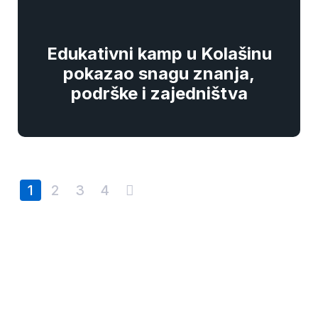
Edukativni kamp u Kolašinu
pokazao snagu znanja,
podrške i zajedništva
1
2
3
4